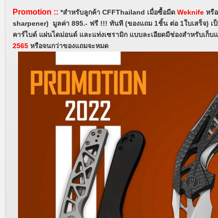
Promotion
::
*สำหรับลูกค้า CFFThailand
เมื่อซื้อมีด
Weknife
หรื
sharpener) มูลค่า 895.- ฟรี !!! ทันที (ของแถม 1ชิ้น ต่อ 1ใบเสร็จ) เ
คาร์ไบด์ แผ่นไดม่อนด์ และแท่งเซรามิก แบบละเอียดมีช่องสำหรับเก็บแ
2565
หรือจนกว่าของแถมจะหมด