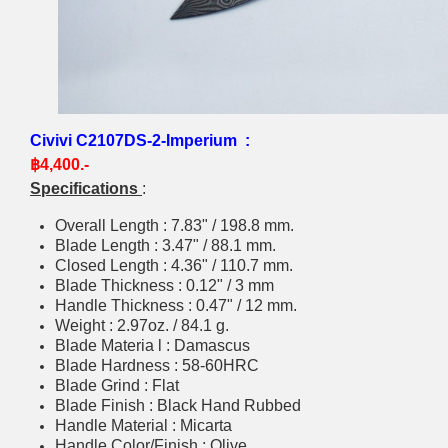
Civivi C2107DS-2-
Imperium
:
฿4,400.-
Specifications
:
Overall Length : 7.83" / 198.8 mm.
Blade Length : 3.47" / 88.1 mm.
Closed Length : 4.36" / 110.7 mm.
Blade Thickness : 0.12" / 3 mm
Handle Thickness : 0.47" / 12 mm.
Weight : 2.97oz. / 84.1 g.
Blade Materia l : Damascus
Blade Hardness : 58-60HRC
Blade Grind : Flat
Blade Finish : Black Hand Rubbed
Handle Material : Micarta
Handle Color/Finish : Olive