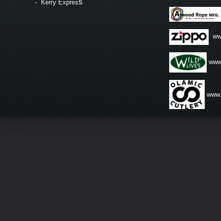
s
-
Kerry Expres
ww
www.
www.