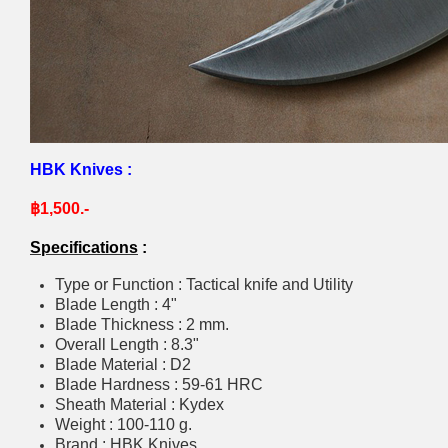
HBK Knives :
฿1,500.-
Specifications
:
Type or Function : Tactical knife and Utility
Blade Length : 4"
Blade Thickness : 2 mm.
Overall Length : 8.3"
Blade Material : D2
Blade Hardness : 59-61 HRC
Sheath Material : Kydex
Weight : 100-110 g.
Brand : HBK Knives