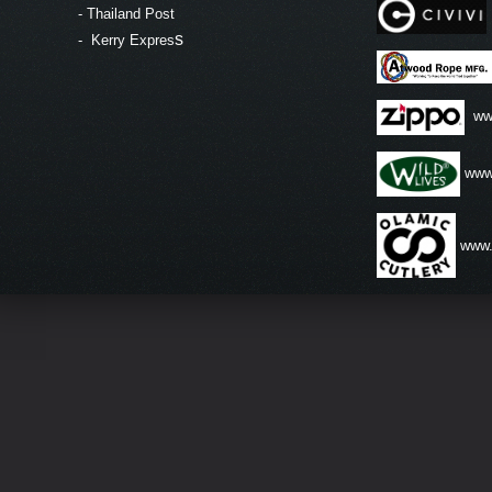
-
Thailand Post
s
-
Kerry Expres
ww
www.
www.