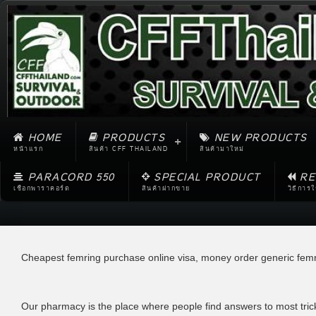
HOME
PRODUCTS
NEW PRODUCTS
หน้าแรก
สินค้า CFF THAILAND
สินค้ามาใหม่
PARACORD 550
SPECIAL PRODUCT
RE
เชือกพาราคอร์ด
สินค้าฝากขาย
วิธีการ
Cheapest femring purchase online visa, money order generic femr
Our pharmacy is the place where people find answers to most tricky