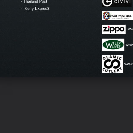
-
Thailand Post
s
-
Kerry Expres
ww
www.
www.