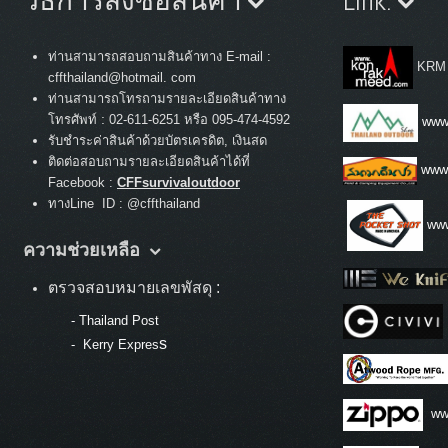
วิธีการสั่งซื้อสินค้า
Link.
ท่านสามารถสอบถามสินค้าทาง E-mail :
KRM
cffthailand@hotmail. com
ท่านสามารถโทรถามรายละเอียดสินค้าทาง
:
โทรศัพท์
02-611-6251 หรือ 095-474-4592
www.
รับชำระค่าสินค้าด้วยบัตรเครดิต, เงินสด
ติดต่อสอบถามรายละเอียดสินค้าได้ที่
www
Facebook :
CFFsurvivaloutdoor
ทางLine ID : @cffthailand
www
ความช่วยเหลือ
ตรวจสอบหมายเลขพัสดุ :
-
Thailand Post
s
-
Kerry Expres
ww