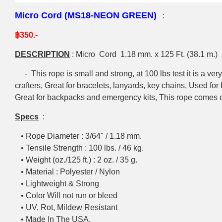
Micro Cord (MS18-NEON GREEN)
:
฿350.-
DESCRIPTION
:
Micro Cord 1.18 mm. x 125 Ft. (38.1 m.)
- This rope is small and strong, at 100 lbs test it is a very
crafters, Great for bracelets, lanyards, key chains, Used f
Great for backpacks and emergency kits, This rope comes o
Specs
:
• Rope Diameter : 3/64" / 1.18 mm.
• Tensile Strength : 100 lbs. / 46 kg.
• Weight (oz./125 ft.) : 2 oz. / 35 g.
• Material : Polyester / Nylon
• Lightweight & Strong
• Color Will not run or bleed
• UV, Rot, Mildew Resistant
• Made In The USA.