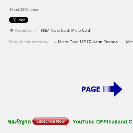
Read
3278
times
Published in
เชือก Nano Cord, Micro Cord
More in this category:
« Micro Cord MS17-Neon Orange
Mic
ขอเชิญกด
YouTube
CFFthailand
C