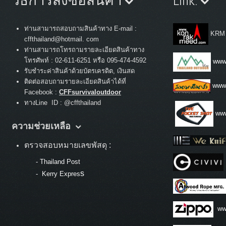
วิธีการสั่งซื้อสินค้า
Link.
ท่านสามารถสอบถามสินค้าทาง E-mail :
KRM
cffthailand@hotmail. com
ท่านสามารถโทรถามรายละเอียดสินค้าทาง
:
โทรศัพท์
02-611-6251 หรือ 095-474-4592
www.
รับชำระค่าสินค้าด้วยบัตรเครดิต, เงินสด
ติดต่อสอบถามรายละเอียดสินค้าได้ที่
www
Facebook :
CFFsurvivaloutdoor
ทางLine ID : @cffthailand
www
ความช่วยเหลือ
ตรวจสอบหมายเลขพัสดุ :
-
Thailand Post
s
-
Kerry Expres
ww