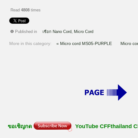
Read
4808
times
Published in
เชือก Nano Cord, Micro Cord
More in this category:
« Micro cord MS05-PURPLE
Micro c
ขอเชิญกด
YouTube
CFFthailand
C