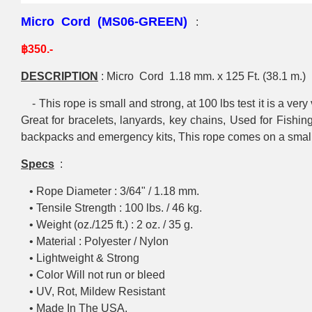
Micro Cord (MS06-GREEN)
:
฿350.-
DESCRIPTION
:
Micro Cord 1.18 mm. x 125 Ft. (38.1 m.)
- This rope is small and strong, at 100 lbs test it is a very 
Great for bracelets, lanyards, key chains, Used for Fishi
backpacks and emergency kits, This rope comes on a small 
Specs
:
• Rope Diameter : 3/64" / 1.18 mm.
• Tensile Strength : 100 lbs. / 46 kg.
• Weight (oz./125 ft.) : 2 oz. / 35 g.
• Material : Polyester / Nylon
• Lightweight & Strong
• Color Will not run or bleed
• UV, Rot, Mildew Resistant
• Made In The USA.