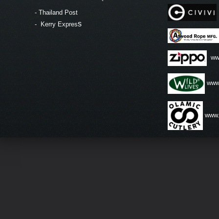
-
Thailand Post
s
-
Kerry Expres
ww
www.
www.