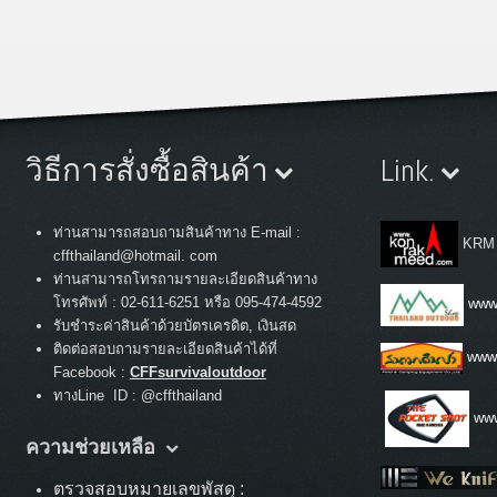
วิธีการสั่งซื้อสินค้า
Link.
ท่านสามารถสอบถามสินค้าทาง E-mail :
KRM
cffthailand@hotmail. com
ท่านสามารถโทรถามรายละเอียดสินค้าทาง
:
โทรศัพท์
02-611-6251 หรือ 095-474-4592
www.
รับชำระค่าสินค้าด้วยบัตรเครดิต, เงินสด
ติดต่อสอบถามรายละเอียดสินค้าได้ที่
www
Facebook :
CFFsurvivaloutdoor
ทางLine ID : @cffthailand
www
ความช่วยเหลือ
ตรวจสอบหมายเลขพัสดุ :